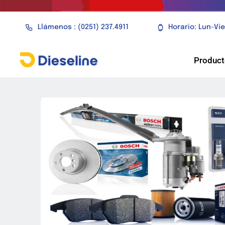
Saltar
al
Llámenos : (0251) 237.4911
Horario: Lun-Vi
contenido
Produc