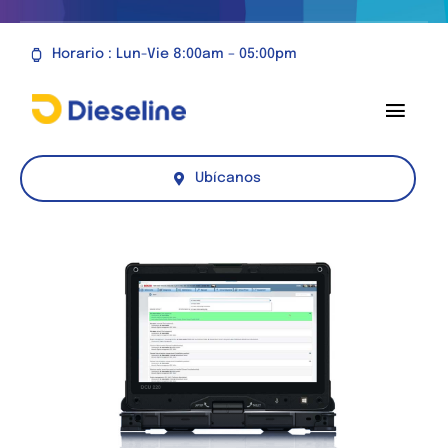
Saltar
al
Horario : Lun-Vie 8:00am – 05:00pm
contenido
Toggl
Navig
Productos
Ubícanos
Servicios
Novedades
Nosotros
Contacto