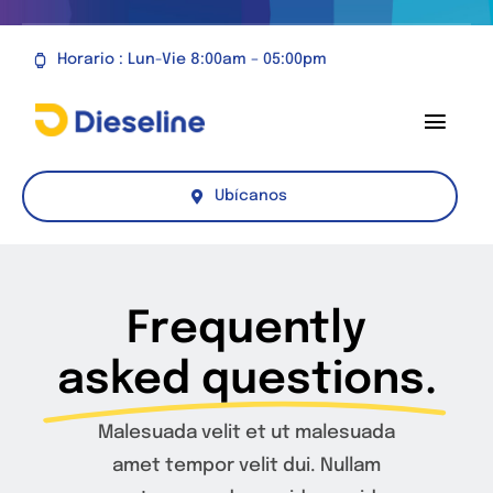
Saltar
al
Horario : Lun-Vie 8:00am – 05:00pm
contenido
Toggl
Navig
Productos
Ubícanos
Servicios
Novedades
Frequently
asked questions.
Nosotros
Malesuada velit et ut malesuada
Contacto
amet tempor velit dui. Nullam